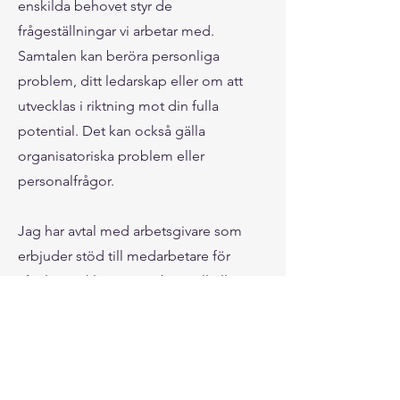
enskilda behovet styr de
frågeställningar vi arbetar med.
Samtalen kan beröra personliga
problem, ditt ledarskap eller om att
utvecklas i riktning mot din fulla
potential. Det kan också gälla
organisatoriska problem eller
personalfrågor.
Jag har avtal med arbetsgivare som
erbjuder stöd till medarbetare för
såväl utveckling i sin arbetsroll eller
som mår dåligt (t ex
stressproblematik, konflikthantering
eller psykisk ohälsa). Jag tar emot
klienter för mer framåtriktad coaching